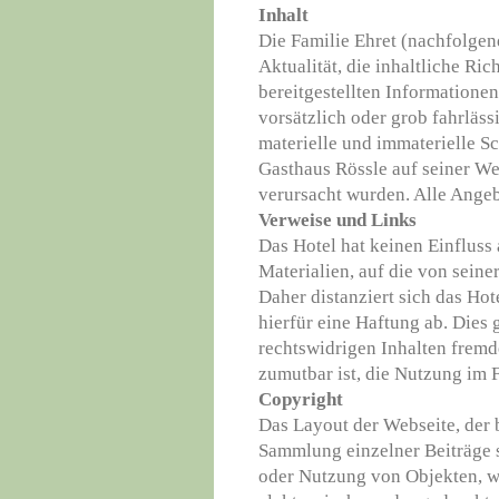
Inhalt
Die Familie Ehret (nachfolgen
Aktualität, die inhaltliche Ric
bereitgestellten Informationen
vorsätzlich oder grob fahrläs
materielle und immaterielle S
Gasthaus Rössle auf seiner We
verursacht wurden. Alle Angeb
Verweise und Links
Das Hotel hat keinen Einfluss 
Materialien, auf die von seine
Daher distanziert sich das Ho
hierfür eine Haftung ab. Dies 
rechtswidrigen Inhalten fremd
zumutbar ist, die Nutzung im F
Copyright
Das Layout der Webseite, der
Sammlung einzelner Beiträge s
oder Nutzung von Objekten, wi