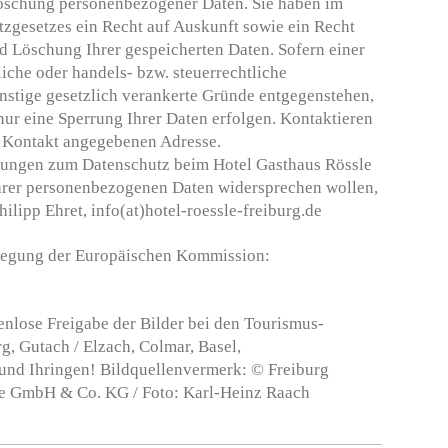
öschung personenbezogener Daten. Sie haben im
gesetzes ein Recht auf Auskunft sowie ein Recht
d Löschung Ihrer gespeicherten Daten. Sofern einer
iche oder handels- bzw. steuerrechtliche
nstige gesetzlich verankerte Gründe entgegenstehen,
nur eine Sperrung Ihrer Daten erfolgen. Kontaktieren
er Kontakt angegebenen Adresse.
ungen zum Datenschutz beim Hotel Gasthaus Rössle
rer personenbezogenen Daten widersprechen wollen,
hilipp Ehret, info(at)hotel-roessle-freiburg.de
eilegung der Europäischen Kommission:
enlose Freigabe der Bilder bei den Tourismus-
g, Gutach / Elzach, Colmar, Basel,
nd Ihringen! Bildquellenvermerk: © Freiburg
se GmbH & Co. KG / Foto: Karl-Heinz Raach