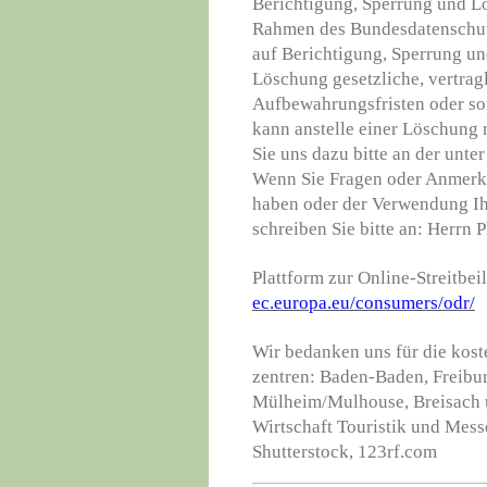
Berichtigung, Sperrung und L
Rahmen des Bundesdatenschutz
auf Berichtigung, Sperrung un
Löschung gesetzliche, vertragl
Aufbewahrungsfristen oder so
kann anstelle einer Löschung 
Sie uns dazu bitte an der unt
Wenn Sie Fragen oder Anmerk
haben oder der Verwendung Ih
schreiben Sie bitte an: Herrn P
Plattform zur Online-Streitb
ec.europa.eu/consumers/odr/
Wir bedanken uns für die kost
zentren: Baden-Baden, Freibur
Mülheim/Mulhouse, Breisach u
Wirtschaft Touristik und Mes
Shutterstock, 123rf.com